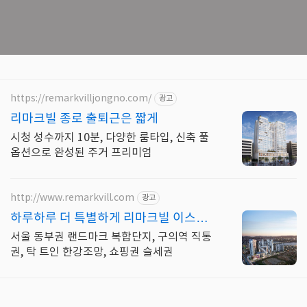
https://remarkvilljongno.com/
광고
리마크빌 종로 출퇴근은 짧게
시청 성수까지 10분, 다양한 룸타입, 신축 풀
옵션으로 완성된 주거 프리미엄
http://www.remarkvill.com
광고
하루하루 더 특별하게 리마크빌 이스트
폴
서울 동부권 랜드마크 복합단지, 구의역 직통
권, 탁 트인 한강조망, 쇼핑권 슬세권