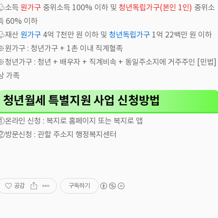
♧소득
원가구
중위소득 100% 이하 및
청년독립가구(본인 1인)
중위소
득 60% 이하
♧재산
원가구
4억 7천만 원 이하 및
청년독립가구
1억 22백만 원 이하
※원가구 : 청년가구 + 1촌 이내 직계혈족
※청년가구 : 청년 + 배우자 + 직계비속 + 동일주소지에 거주주인 [민법]
상 가족
청년월세 특별지원 사업 신청방법
①온라인 신청 : 복지로 홈페이지 또는 복지로 앱
②방문신청 : 관할 주소지 행정복지센터
공감
구독하기